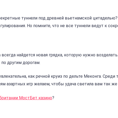
о секретные туннели под древней вьетнамской цитаделью
гулирования. Но помните, что не все туннели ведут к сок
всегда найдется новая грядка, которую нужно возделать.
 по другим дорогам.
лекательна, как речной круиз по дельте Меконга. Среди т
м азартных игр желаем, чтобы удача светила вам так же 
британии МостБет казино
?