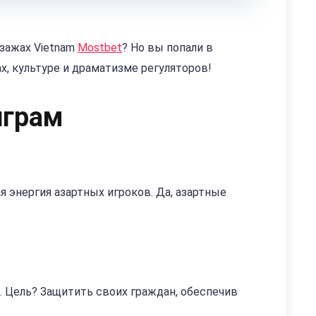
йзажах Vietnam
Mostbet
? Но вы попали в
х, культуре и драматизме регуляторов!
играм
 энергия азартных игроков. Да, азартные
. Цель? Защитить своих граждан, обеспечив