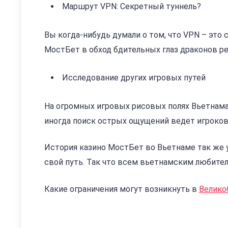
Маршрут VPN: Секретный туннель?
Вы когда-нибудь думали о том, что VPN – эт
МостБет в обход бдительных глаз драконов ре
Исследование других игровых путей
На огромных игровых рисовых полях Вьетнама 
иногда поиск острых ощущений ведет игроков
История казино МостБет во Вьетнаме так же ув
свой путь. Так что всем вьетнамским любителя
Какие ограничения могут возникнуть в
Велико