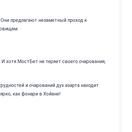
? Они предлагают незаметный проход к
ровищам.
 И хотя МостБет не теряет своего очарования,
рудностей и очарований дух азарта находит
ярко, как фонари в Хойане!