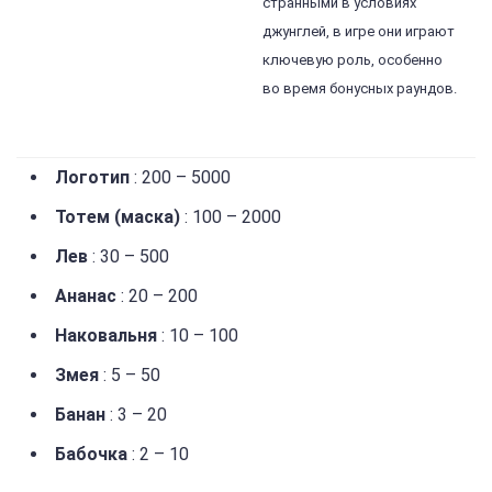
странными в условиях
джунглей, в игре они играют
ключевую роль, особенно
во время бонусных раундов.
Логотип
: 200 – 5000
Тотем (маска)
: 100 – 2000
Лев
: 30 – 500
Ананас
: 20 – 200
Наковальня
: 10 – 100
Змея
: 5 – 50
Банан
: 3 – 20
Бабочка
: 2 – 10