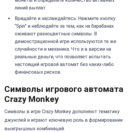
монеты и определите количество активных
линий выплат.
Вращайте и наслаждайтесь: Нажмите кнопку
“Spin” и наблюдайте за тем, как на барабанах
оживают разноцветные символы. В
демонстрационной игре используются те же
случайности и механика. Что и в версии на
реальные деньги, что позволяет испытать
настоящий игровой автомат без каких-либо
финансовых рисков.
Символы игрового автомата
Crazy Monkey
Символы в игре Crazy Monkey дополняют тематику
джунглей и играют ключевую роль в формировании
выигрышных комбинаций.