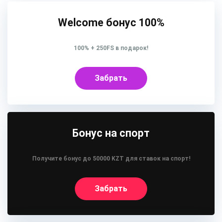
Welcome бонус 100%
100% + 250FS в подарок!
Забрать
Бонус на спорт
Получите бонус до 50000 KZT для ставок на спорт!
Забрать