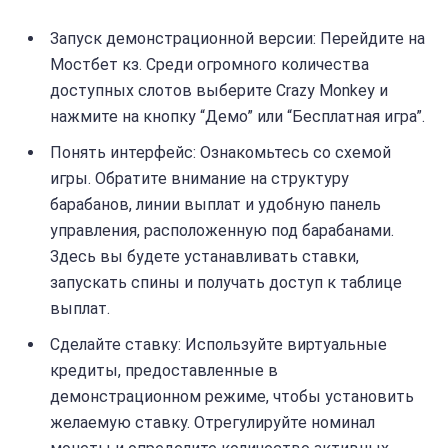
Запуск демонстрационной версии: Перейдите на
Мостбет кз. Среди огромного количества
доступных слотов выберите Crazy Monkey и
нажмите на кнопку “Демо” или “Бесплатная игра”.
Понять интерфейс: Ознакомьтесь со схемой
игры. Обратите внимание на структуру
барабанов, линии выплат и удобную панель
управления, расположенную под барабанами.
Здесь вы будете устанавливать ставки,
запускать спины и получать доступ к таблице
выплат.
Сделайте ставку: Используйте виртуальные
кредиты, предоставленные в
демонстрационном режиме, чтобы установить
желаемую ставку. Отрегулируйте номинал