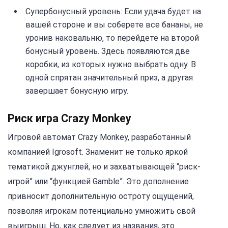
Супербонусный уровень: Если удача будет на
вашей стороне и вы соберете все бананы, не
уронив наковальню, то перейдете на второй
бонусный уровень. Здесь появляются две
коробки, из которых нужно выбрать одну. В
одной спрятан значительный приз, а другая
завершает бонусную игру.
Риск игра Crazy Monkey
Игровой автомат Crazy Monkey, разработанный
компанией Igrosoft. Знаменит не только яркой
тематикой джунглей, но и захватывающей “риск-
игрой” или “функцией Gamble”. Это дополнение
привносит дополнительную остроту ощущений,
позволяя игрокам потенциально умножить свой
выигрыш. Но, как следует из названия, это