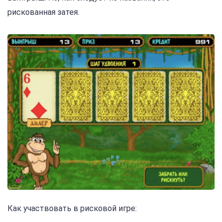
рискованная затея.
Как участвовать в рисковой игре: