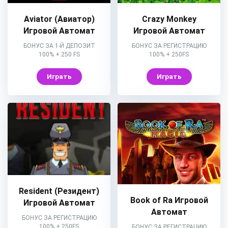
Aviator (Авиатор)
Crazy Monkey
Игровой Автомат
Игровой Автомат
БОНУС ЗА 1-Й ДЕПОЗИТ
БОНУС ЗА РЕГИСТРАЦИЮ
100% + 250 FS
100% + 250FS
Играть
Играть
Resident (Резидент)
Book of Ra Игровой
Игровой Автомат
Автомат
БОНУС ЗА РЕГИСТРАЦИЮ
100% + 250FS
БОНУС ЗА РЕГИСТРАЦИЮ