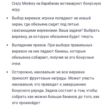
Crazy Monkey на барабанах активируют бонусную
игру.
Выбор веревки: игроки попадают на новый
экран, где обезьяна сидит под пятью
свисающими веревками. Ваша задача? Выбрать
веревку, за которую обезьянка будет тянуть.
Выпадение призов: При выборе правильных
веревок на них падают бананы, которые
обезьянка собирает, получая за это бонусные
очки.
Осторожно, наковальня: не все веревки
приносят фруктовые награды. Может упасть
наковальня, что приведет к завершению
бонусного раунда. Задача состоит в том, чтобы
собрать как можно больше бананов до того, как
это произойдет.