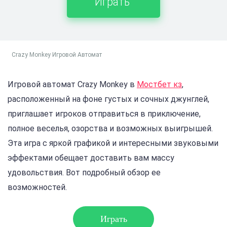
Играть
Crazy Monkey Игровой Автомат
Игровой автомат Crazy Monkey в
Мостбет кз
,
расположенный на фоне густых и сочных джунглей,
приглашает игроков отправиться в приключение,
полное веселья, озорства и возможных выигрышей.
Эта игра с яркой графикой и интересными звуковыми
эффектами обещает доставить вам массу
удовольствия. Вот подробный обзор ее
возможностей.
Играть